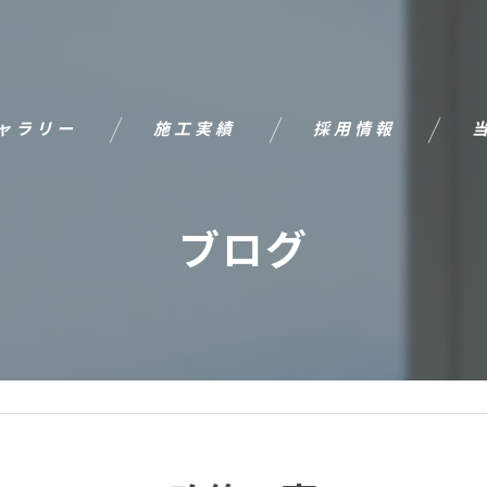
ャラリー
施工実績
採用情報
主要工事
新築
ブログ
改修
ガラ
鏡
自社